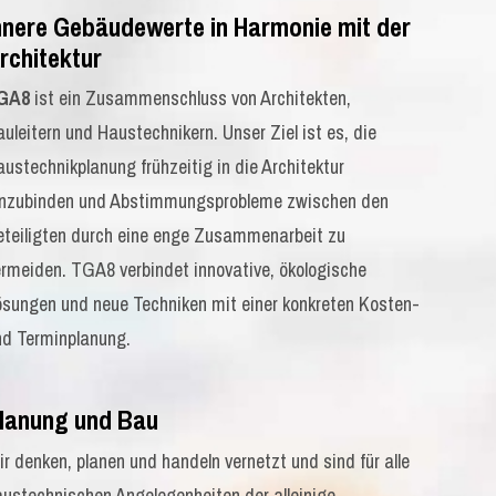
nnere Gebäudewerte in Harmonie mit der
rchitektur
GA8
ist ein Zusammenschluss von Architekten,
uleitern und Haustechnikern. Unser Ziel ist es, die
ustechnikplanung frühzeitig in die Architektur
inzubinden und Abstimmungsprobleme zwischen den
eteiligten durch eine enge Zusammenarbeit zu
ermeiden. TGA8 verbindet innovative, ökologische
ösungen und neue Techniken mit einer konkreten Kosten-
nd Terminplanung.
lanung und Bau
r denken, planen und handeln vernetzt und sind für alle
austechnischen Angelegenheiten der alleinige