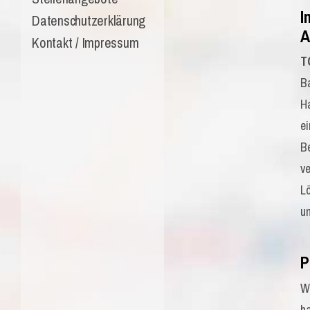
I
Datenschutzerklärung
A
Kontakt / Impressum
T
Ba
Ha
e
B
v
L
u
P
Wi
h