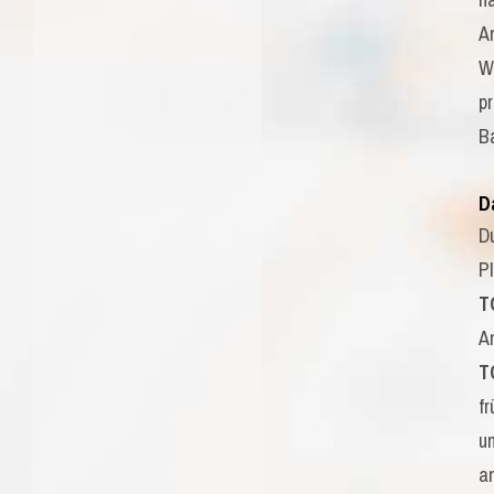
A
W
pr
B
D
D
P
T
A
T
fr
u
a