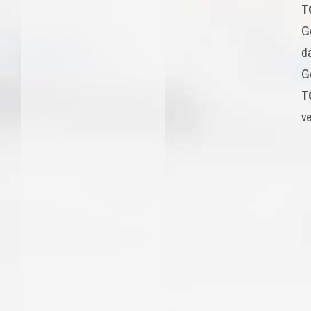
T
G
d
G
T
v